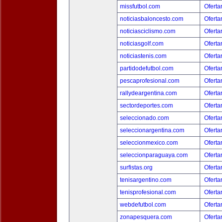
missfutbol.com
Oferta
noticiasbaloncesto.com
Oferta
noticiasciclismo.com
Oferta
noticiasgolf.com
Oferta
noticiastenis.com
Oferta
partidodefutbol.com
Oferta
pescaprofesional.com
Oferta
rallydeargentina.com
Oferta
sectordeportes.com
Oferta
seleccionado.com
Oferta
seleccionargentina.com
Oferta
seleccionmexico.com
Oferta
seleccionparaguaya.com
Oferta
surfistas.org
Oferta
tenisargentino.com
Oferta
tenisprofesional.com
Oferta
webdefutbol.com
Oferta
zonapesquera.com
Oferta