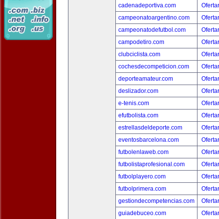
cadenadeportiva.com
Oferta
campeonatoargentino.com
Oferta
campeonatodefutbol.com
Oferta
campodetiro.com
Oferta
clubciclista.com
Oferta
cochesdecompeticion.com
Oferta
deporteamateur.com
Oferta
deslizador.com
Oferta
e-tenis.com
Oferta
efutbolista.com
Oferta
estrellasdeldeporte.com
Oferta
eventosbarcelona.com
Oferta
futbolenlaweb.com
Oferta
futbolistaprofesional.com
Oferta
futbolplayero.com
Oferta
futbolprimera.com
Oferta
gestiondecompetencias.com
Oferta
guiadebuceo.com
Oferta