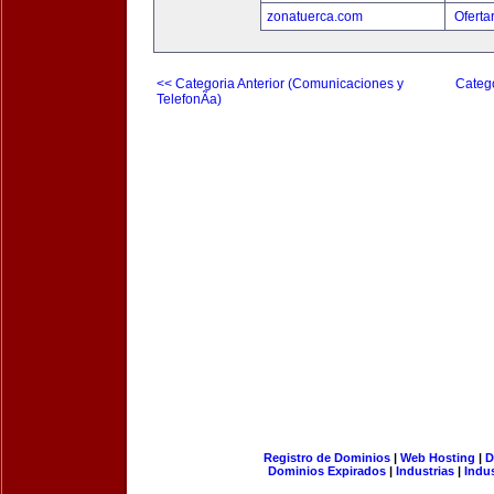
zonatuerca.com
Oferta
<< Categoria Anterior (Comunicaciones y
Catego
TelefonÃ­a)
Registro de Dominios
|
Web Hosting
|
D
Dominios Expirados
|
Industrias
|
Indu