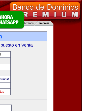
m
 puesto en Venta
M
oferta!
tas