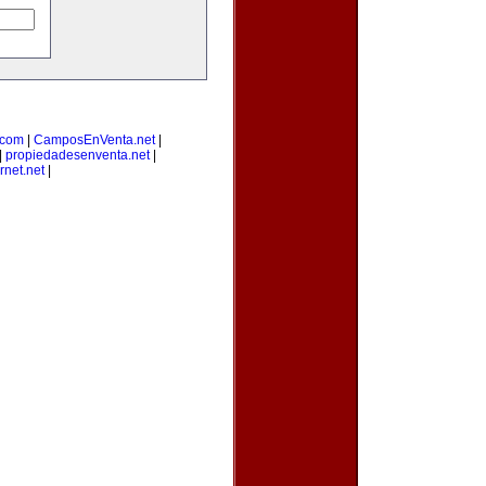
s.com
|
CamposEnVenta.net
|
|
propiedadesenventa.net
|
rnet.net
|