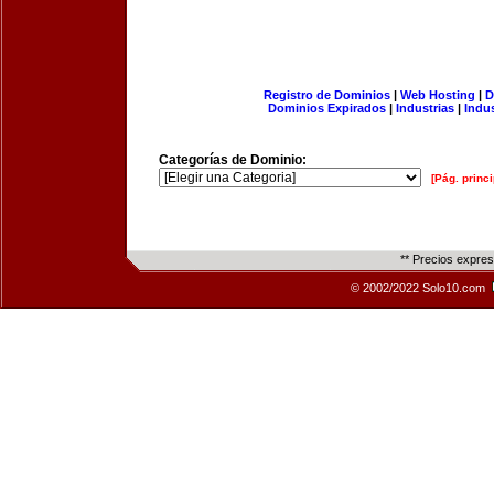
Registro de Dominios
|
Web Hosting
|
D
Dominios Expirados
|
Industrias
|
Indu
Categorías de Dominio:
[Pág. princi
** Precios expre
© 2002/2022 Solo10.com