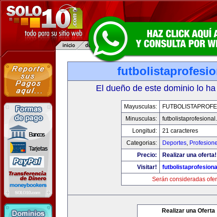
futbolistaprofesi
El dueño de este dominio lo ha
Mayusculas:
FUTBOLISTAPROFE
Minusculas:
futbolistaprofesiona
Longitud:
21 caracteres
Categorias:
Deportes
,
Profesion
Precio:
Realizar una oferta!
Visitar!
futbolistaprofesion
Serán consideradas ofer
Realizar una Oferta