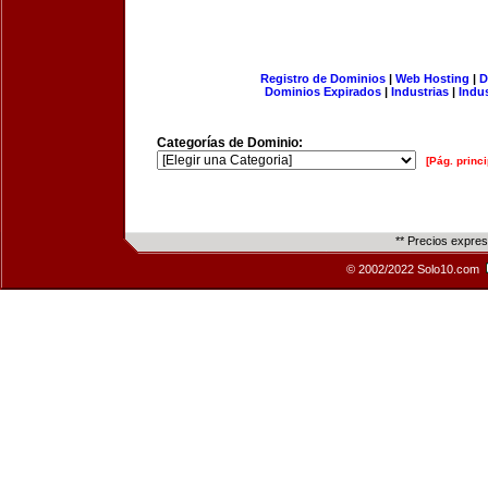
Registro de Dominios
|
Web Hosting
|
D
Dominios Expirados
|
Industrias
|
Indu
Categorías de Dominio:
[Pág. princi
** Precios expre
© 2002/2022 Solo10.com