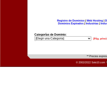
Registro de Dominios
|
Web Hosting
|
D
Dominios Expirados
|
Industrias
|
Indu
Categorías de Dominio:
[Pág. princi
** Precios expre
© 2002/2022 Solo10.com