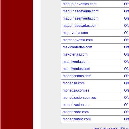
manualdeventas.com
Ofe
maquinasdeventa.com
Ofe
maquinasenventa.com
Ofe
maquinasusadas.com
Ofe
mejorventa.com
Ofe
mercadoventa.com
Ofe
mexicoofertas.com
Ofe
mexofertas.com
Ofe
miamiventa.com
Ofe
miamiventas.com
Ofe
moneticemos.com
Ofe
monetisa.com
Ofe
monetiza.com.es
Ofe
monetizacion.com.es
Ofe
monetizacion.es
Ofe
monetizado.com
Ofe
monetizando.com
Ofe