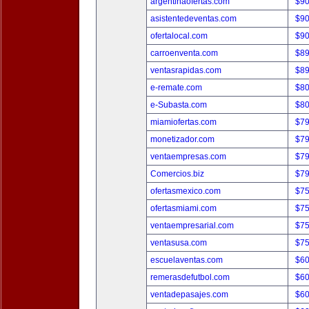
argentinaofertas.com
$9
asistentedeventas.com
$9
ofertalocal.com
$9
carroenventa.com
$8
ventasrapidas.com
$8
e-remate.com
$8
e-Subasta.com
$8
miamiofertas.com
$7
monetizador.com
$7
ventaempresas.com
$7
Comercios.biz
$7
ofertasmexico.com
$7
ofertasmiami.com
$7
ventaempresarial.com
$7
ventasusa.com
$7
escuelaventas.com
$6
remerasdefutbol.com
$6
ventadepasajes.com
$6