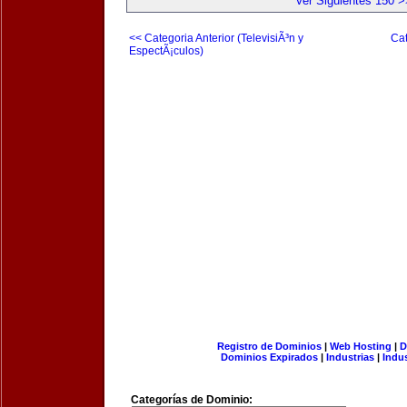
Ver Siguientes 150 >
<< Categoria Anterior (TelevisiÃ³n y
Cat
EspectÃ¡culos)
Registro de Dominios
|
Web Hosting
|
D
Dominios Expirados
|
Industrias
|
Indu
Categorías de Dominio: