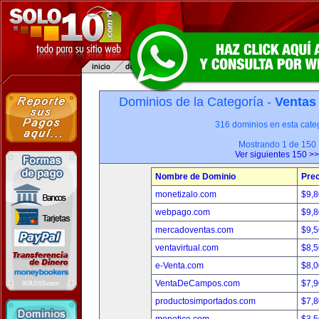
Dominios de la Categoría -
Ventas
316 dominios en esta categ
Mostrando 1 de 150
Ver siguientes 150 >>
Nombre de Dominio
Prec
monetizalo.com
$9,
webpago.com
$9,
mercadoventas.com
$9,
ventavirtual.com
$8,
e-Venta.com
$8,
VentaDeCampos.com
$7,
productosimportados.com
$7,