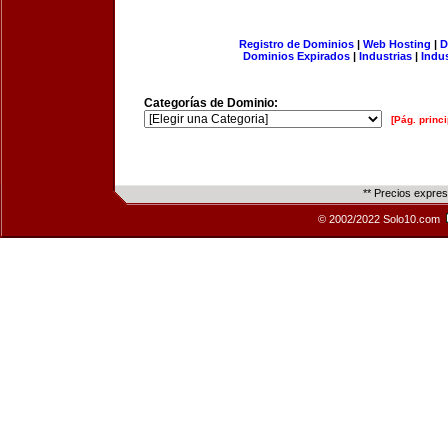
Registro de Dominios
|
Web Hosting
|
D
Dominios Expirados
|
Industrias
|
Indu
Categorías de Dominio:
[Pág. princi
** Precios expre
© 2002/2022 Solo10.com