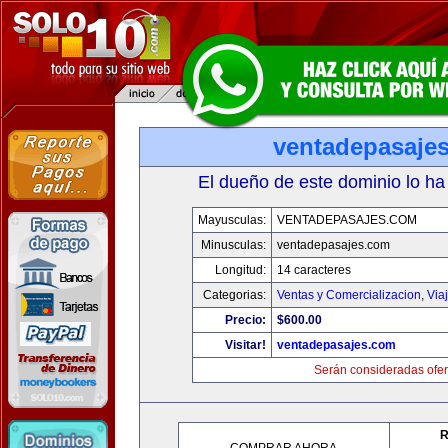
ventadepasaje
El dueño de este dominio lo ha
Mayusculas:
VENTADEPASAJES.COM
Minusculas:
ventadepasajes.com
Longitud:
14 caracteres
Categorias:
Ventas y Comercializacion
,
Via
Precio:
$600.00
Visitar!
ventadepasajes.com
Serán consideradas ofer
R