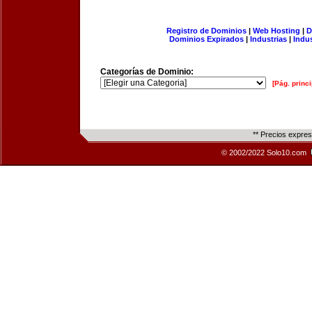
Registro de Dominios
|
Web Hosting
|
D
Dominios Expirados
|
Industrias
|
Indu
Categorías de Dominio:
[Pág. princi
** Precios expre
© 2002/2022 Solo10.com