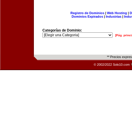
Registro de Dominios
|
Web Hosting
|
D
Dominios Expirados
|
Industrias
|
Indu
Categorías de Dominio:
[Pág. princi
** Precios expre
© 2002/2022 Solo10.com