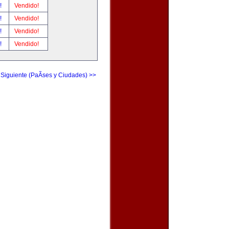
r!
Vendido!
r!
Vendido!
r!
Vendido!
r!
Vendido!
 Siguiente (PaÃ­ses y Ciudades) >>