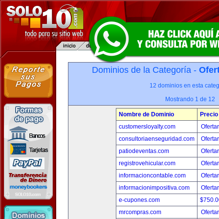
Dominios de la Categoría -
Ofer
12 dominios en esta categ
Mostrando 1 de 12
Nombre de Dominio
Precio
customersloyalty.com
Oferta
consultoriaenseguridad.com
Oferta
patiodeventas.com
Oferta
registrovehicular.com
Oferta
informacioncontable.com
Oferta
informacionimpositiva.com
Oferta
e-cupones.com
$750.
mrcompras.com
Oferta