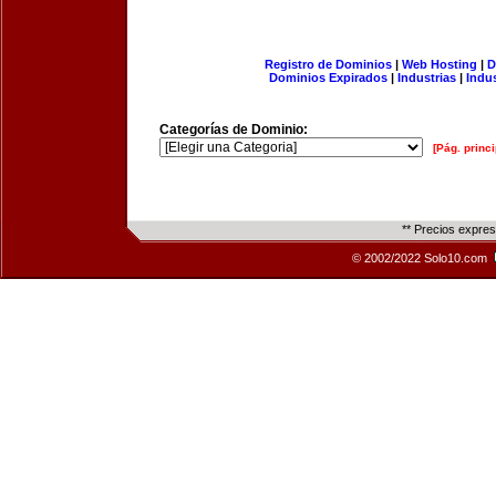
Registro de Dominios
|
Web Hosting
|
D
Dominios Expirados
|
Industrias
|
Indu
Categorías de Dominio:
[Pág. princi
** Precios expre
© 2002/2022 Solo10.com