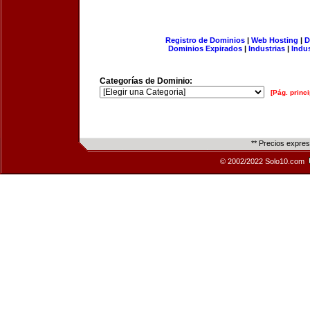
Registro de Dominios
|
Web Hosting
|
D
Dominios Expirados
|
Industrias
|
Indu
Categorías de Dominio:
[Pág. princi
** Precios expre
© 2002/2022 Solo10.com