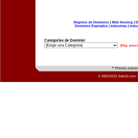
Registro de Dominios
|
Web Hosting
|
D
Dominios Expirados
|
Industrias
|
Indu
Categorías de Dominio:
[Pág. princi
** Precios expre
© 2002/2022 Solo10.com