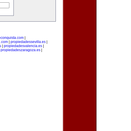
econquista.com
|
o.com
|
propiedadessevilla.es
|
s
|
propiedadesvalencia.es
|
|
propiedadeszaragoza.es
|