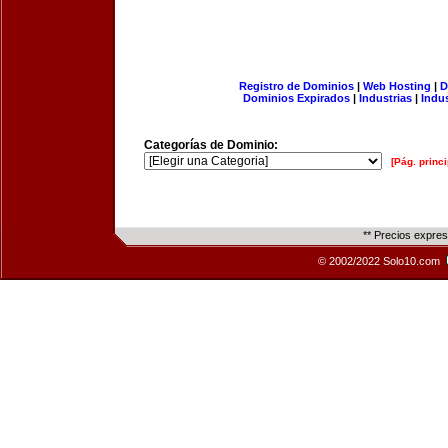
Registro de Dominios
|
Web Hosting
|
D
Dominios Expirados
|
Industrias
|
Indu
Categorías de Dominio:
[Pág. princi
** Precios expre
© 2002/2022 Solo10.com