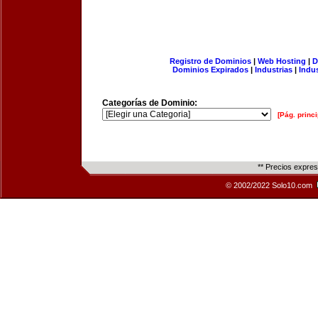
Registro de Dominios
|
Web Hosting
|
D
Dominios Expirados
|
Industrias
|
Indu
Categorías de Dominio:
[Pág. princi
** Precios expre
© 2002/2022 Solo10.com