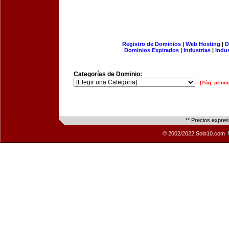
Registro de Dominios
|
Web Hosting
|
D
Dominios Expirados
|
Industrias
|
Indu
Categorías de Dominio:
[Pág. princi
** Precios expre
© 2002/2022 Solo10.com