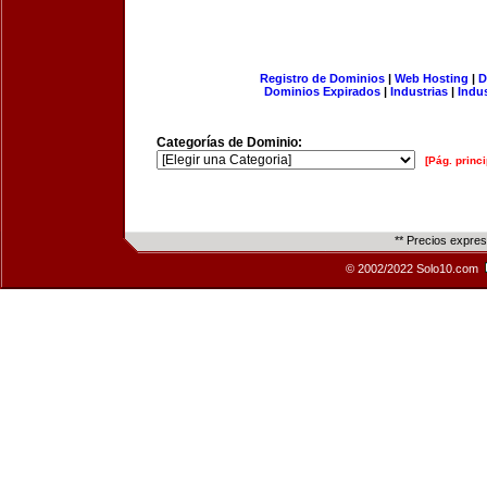
Registro de Dominios
|
Web Hosting
|
D
Dominios Expirados
|
Industrias
|
Indu
Categorías de Dominio:
[Pág. princi
** Precios expre
© 2002/2022 Solo10.com