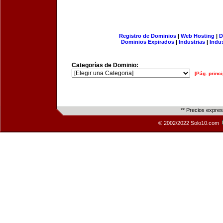
Registro de Dominios
|
Web Hosting
|
D
Dominios Expirados
|
Industrias
|
Indu
Categorías de Dominio:
[Pág. princi
** Precios expre
© 2002/2022 Solo10.com