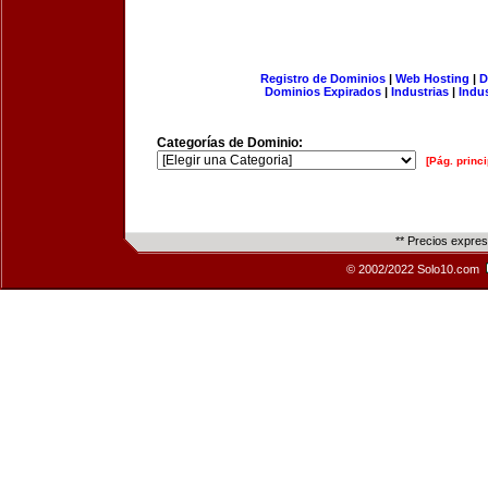
Registro de Dominios
|
Web Hosting
|
D
Dominios Expirados
|
Industrias
|
Indu
Categorías de Dominio:
[Pág. princi
** Precios expre
© 2002/2022 Solo10.com