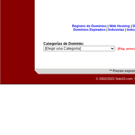
Registro de Dominios
|
Web Hosting
|
D
Dominios Expirados
|
Industrias
|
Indu
Categorías de Dominio:
[Pág. princi
** Precios expre
© 2002/2022 Solo10.com