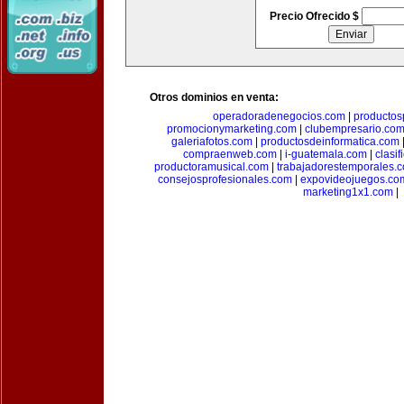
Precio Ofrecido $
Otros dominios en venta:
operadoradenegocios.com
|
productos
promocionymarketing.com
|
clubempresario.co
galeriafotos.com
|
productosdeinformatica.com
compraenweb.com
|
i-guatemala.com
|
clasi
productoramusical.com
|
trabajadorestemporales.
consejosprofesionales.com
|
expovideojuegos.co
marketing1x1.com
|