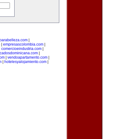
parabelleza.com
|
m
|
empresascolombia.com
|
|
comercioeindustria.com
|
ficadosdominicana.com
|
com
|
vendoapartamento.com
|
m
|
hotelesyalojamiento.com
|