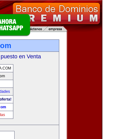
com
 puesto en Venta
A.COM
com
udades
oferta!
.com
tas