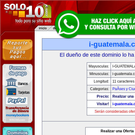
i-guatemala.
El dueño de este dominio lo ha
Mayusculas:
I-GUATEMAL
Minusculas:
i-guatemala.
Longitud:
11 caracteres
Categorias:
PaÃ­ses y Ci
Precio:
Realizar una 
Visitar!
i-guatemala
Serán consideradas ofer
Realizar una Oferta