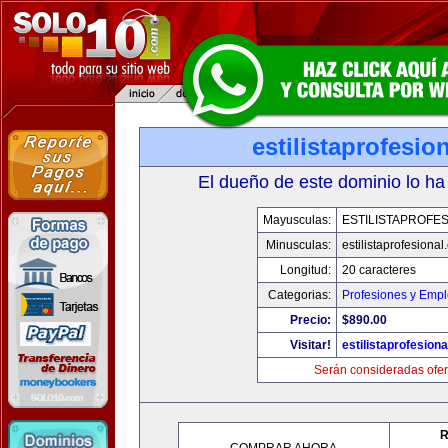
estilistaprofesio
El dueño de este dominio lo ha
Mayusculas:
ESTILISTAPROFE
Minusculas:
estilistaprofesiona
Longitud:
20 caracteres
Categorias:
Profesiones y Emp
Precio:
$890.00
Visitar!
estilistaprofesion
Serán consideradas ofer
R