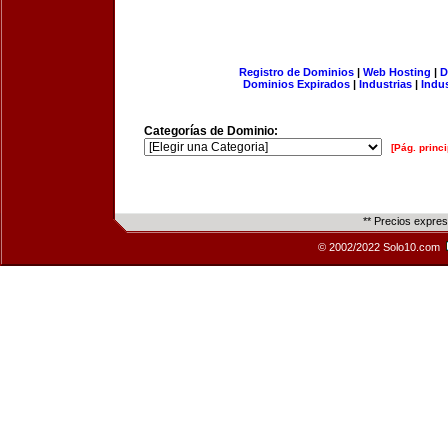
Registro de Dominios
|
Web Hosting
|
D
Dominios Expirados
|
Industrias
|
Indu
Categorías de Dominio:
[Pág. princi
** Precios expre
© 2002/2022 Solo10.com