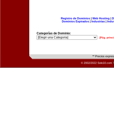
Registro de Dominios
|
Web Hosting
|
D
Dominios Expirados
|
Industrias
|
Indu
Categorías de Dominio:
[Pág. princi
** Precios expre
© 2002/2022 Solo10.com