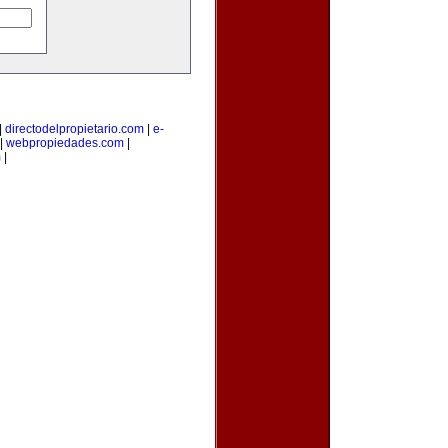
|
directodelpropietario.com
|
e-
|
webpropiedades.com
|
m
|