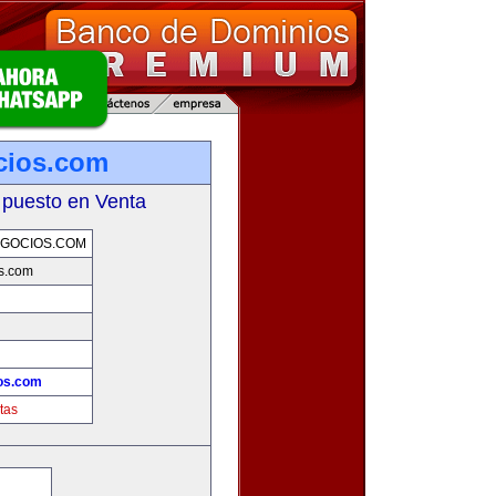
cios.com
 puesto en Venta
GOCIOS.COM
s.com
os.com
tas