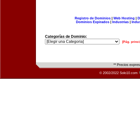
Registro de Dominios
|
Web Hosting
|
D
Dominios Expirados
|
Industrias
|
Indu
Categorías de Dominio:
[Pág. princi
** Precios expre
© 2002/2022 Solo10.com