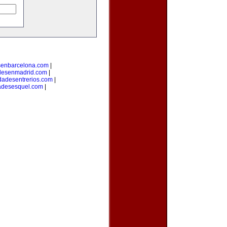
senbarcelona.com
|
desenmadrid.com
|
dadesentrerios.com
|
adesesquel.com
|