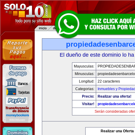
propiedadesenbarc
El dueño de este dominio lo ha
Mayusculas:
PROPIEDADESENBA
Minusculas:
propiedadesenbarcel
Longitud:
22 caracteres
Categorias:
Inmuebles y Propieda
Precio:
Realizar una oferta!
Visitar!
propiedadesenbarcel
Serán consideradas ofer
Realizar una Oferta