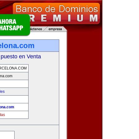
elona.com
 puesto en Venta
RCELONA.COM
ona.com
des
ona.com
tas