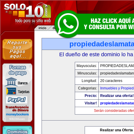
propiedadeslamat
El dueño de este dominio lo ha
Mayusculas:
PROPIEDADESLAM
Minusculas:
propiedadeslamata
Longitud:
20 caracteres
Categorias:
Inmuebles y Propie
Precio:
Realizar una oferta!
Visitar!
propiedadeslamata
Serán consideradas ofer
Realizar una Oferta