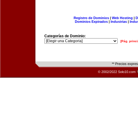
Registro de Dominios
|
Web Hosting
|
D
Dominios Expirados
|
Industrias
|
Indu
Categorías de Dominio:
[Pág. princi
** Precios expre
© 2002/2022 Solo10.com