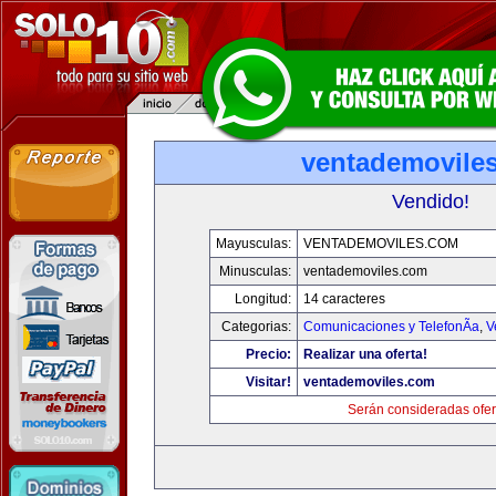
ventademovile
Vendido!
Mayusculas:
VENTADEMOVILES.COM
Minusculas:
ventademoviles.com
Longitud:
14 caracteres
Categorias:
Comunicaciones y TelefonÃ­a
,
V
Precio:
Realizar una oferta!
Visitar!
ventademoviles.com
Serán consideradas ofer