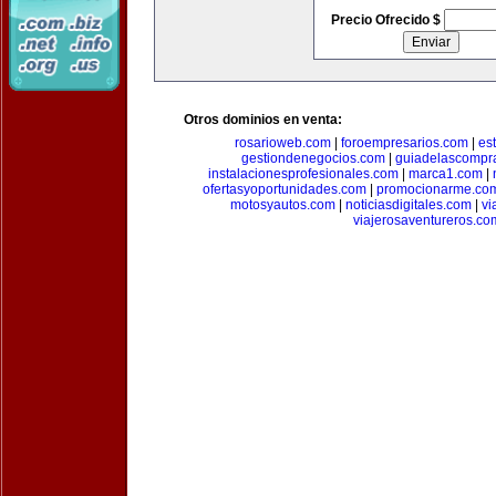
Precio Ofrecido $
Otros dominios en venta:
rosarioweb.com
|
foroempresarios.com
|
es
gestiondenegocios.com
|
guiadelascompr
instalacionesprofesionales.com
|
marca1.com
|
ofertasyoportunidades.com
|
promocionarme.co
motosyautos.com
|
noticiasdigitales.com
|
vi
viajerosaventureros.co