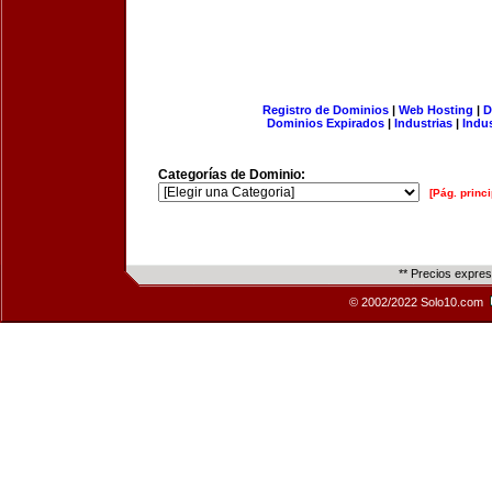
Registro de Dominios
|
Web Hosting
|
D
Dominios Expirados
|
Industrias
|
Indu
Categorías de Dominio:
[Pág. princi
** Precios expre
© 2002/2022 Solo10.com