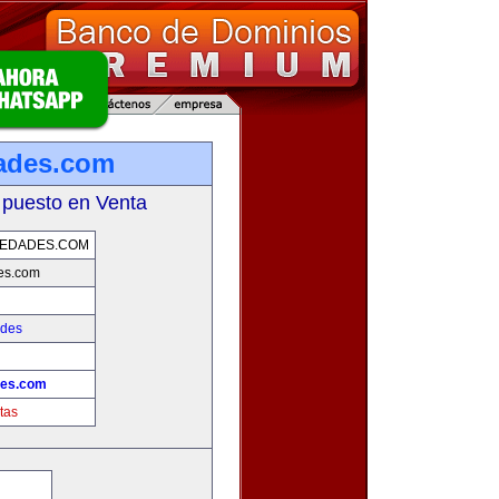
ades.com
 puesto en Venta
IEDADES.COM
es.com
ades
des.com
tas