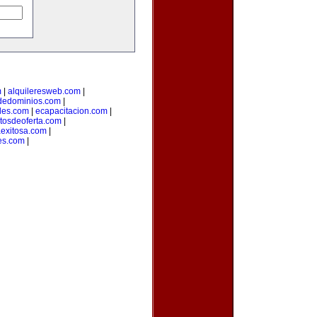
m
|
alquileresweb.com
|
odedominios.com
|
des.com
|
ecapacitacion.com
|
tosdeoferta.com
|
aexitosa.com
|
es.com
|