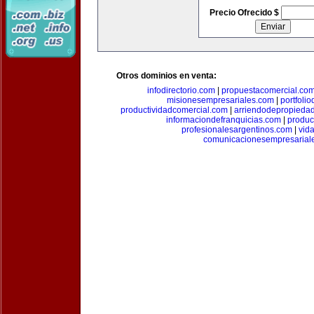
Precio Ofrecido $
Otros dominios en venta:
infodirectorio.com
|
propuestacomercial.co
misionesempresariales.com
|
portfoli
productividadcomercial.com
|
arriendodepropieda
informaciondefranquicias.com
|
produc
profesionalesargentinos.com
|
vid
comunicacionesempresarial