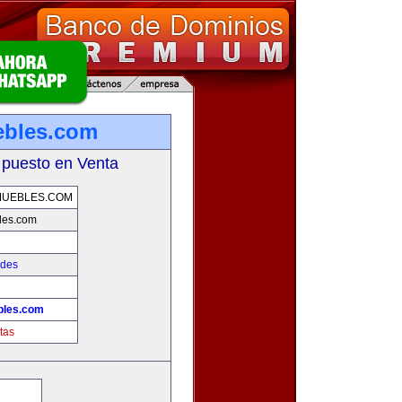
ebles.com
 puesto en Venta
MUEBLES.COM
les.com
ades
bles.com
tas