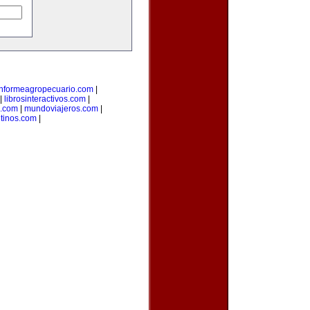
informeagropecuario.com
|
|
librosinteractivos.com
|
s.com
|
mundoviajeros.com
|
tinos.com
|