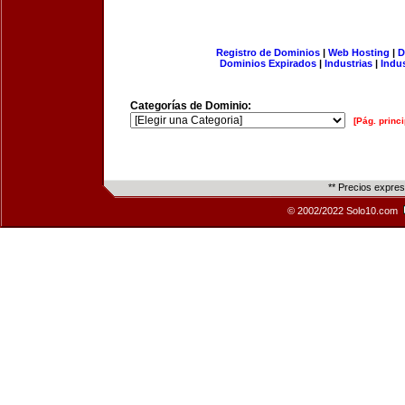
Registro de Dominios
|
Web Hosting
|
D
Dominios Expirados
|
Industrias
|
Indu
Categorías de Dominio:
[Pág. princi
** Precios expre
© 2002/2022 Solo10.com