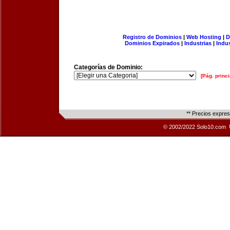
Registro de Dominios
|
Web Hosting
|
D
Dominios Expirados
|
Industrias
|
Indu
Categorías de Dominio:
[Pág. princi
** Precios expre
© 2002/2022 Solo10.com