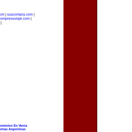
com
|
suacompra.com
|
compresuviaje.com
|
|
ominios En Venta
strias Argentinas