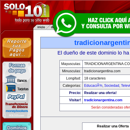
tradicionargent
El dueño de este dominio lo ha
Mayusculas:
TRADICIONARGENTINA.C
Minusculas:
tradicionargentina.com
Longitud:
18 caracteres
Categorias:
EducaciÃ³n
,
Sociedad
,
Telev
Precio:
Realizar una oferta!
Visitar!
tradicionargentina.com
Serán consideradas ofer
Realizar una Oferta