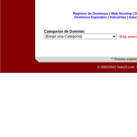
Registro de Dominios
|
Web Hosting
|
D
Dominios Expirados
|
Industrias
|
Indu
Categorías de Dominio:
[Pág. princi
** Precios expre
© 2002/2022 Solo10.com