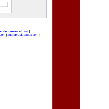
endedoresenred.com
|
.com
|
guatepropiedades.com
|