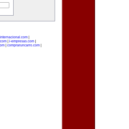
internacional.com
|
.com
|
i-empresas.com
|
com
|
compraruncarro.com
|