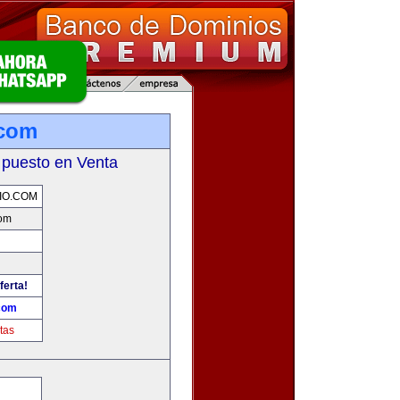
.com
 puesto en Venta
IO.COM
com
ferta!
.com
tas