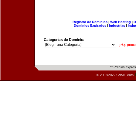
Registro de Dominios
|
Web Hosting
|
D
Dominios Expirados
|
Industrias
|
Indu
Categorías de Dominio:
[Pág. princi
** Precios expre
© 2002/2022 Solo10.com