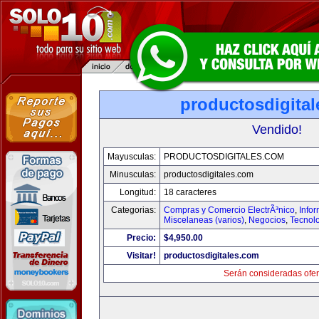
productosdigita
Vendido!
Mayusculas:
PRODUCTOSDIGITALES.COM
Minusculas:
productosdigitales.com
Longitud:
18 caracteres
Categorias:
Compras y Comercio ElectrÃ³nico
,
Info
Miscelaneas (varios)
,
Negocios
,
Tecnol
Precio:
$4,950.00
Visitar!
productosdigitales.com
Serán consideradas ofer