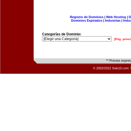
Registro de Dominios
|
Web Hosting
|
D
Dominios Expirados
|
Industrias
|
Indu
Categorías de Dominio:
[Pág. princi
** Precios expre
© 2002/2022 Solo10.com