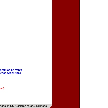
ominios En Venta
strias Argentinas
pal]
sados en USD (dólares estadounidenses)