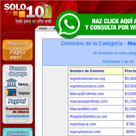
Dominios de la Categoría -
Mar
40 dominios en esta categ
Mostrando 1 de 40
Nombre de Dominio
Precio
registrodemarcas.org
$5,00
registresumarca.com
$3,50
MarcasEnVenta.com
$3,00
marcasargentinas.com
$1,70
MarcasWeb.com
$1,50
RegistroDeMarcas.net
$999
expomarca.com
$780
logosymarcas.com
$699