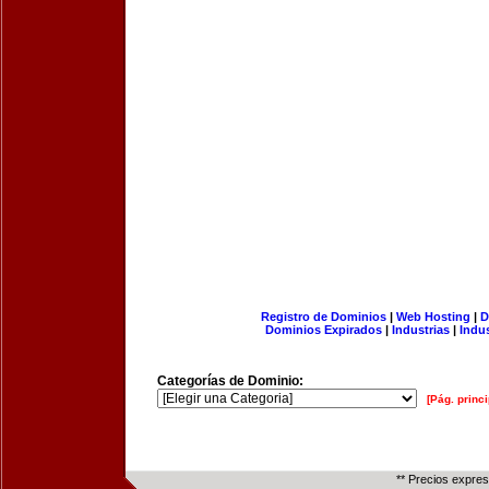
Registro de Dominios
|
Web Hosting
|
D
Dominios Expirados
|
Industrias
|
Indu
Categorías de Dominio:
[Pág. princi
** Precios expre