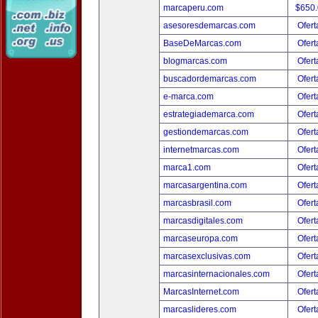
marcaperu.com
$650
asesoresdemarcas.com
Ofert
BaseDeMarcas.com
Ofert
blogmarcas.com
Ofert
buscadordemarcas.com
Ofert
e-marca.com
Ofert
estrategiademarca.com
Ofert
gestiondemarcas.com
Ofert
internetmarcas.com
Ofert
marca1.com
Ofert
marcasargentina.com
Ofert
marcasbrasil.com
Ofert
marcasdigitales.com
Ofert
marcaseuropa.com
Ofert
marcasexclusivas.com
Ofert
marcasinternacionales.com
Ofert
MarcasInternet.com
Ofert
marcaslideres.com
Ofert