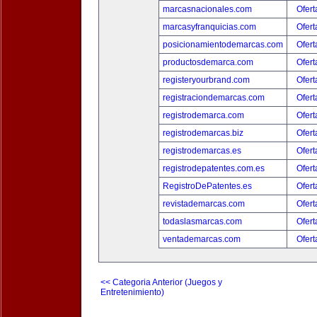
marcasnacionales.com
Ofert
marcasyfranquicias.com
Ofert
posicionamientodemarcas.com
Ofert
productosdemarca.com
Ofert
registeryourbrand.com
Ofert
registraciondemarcas.com
Ofert
registrodemarca.com
Ofert
registrodemarcas.biz
Ofert
registrodemarcas.es
Ofert
registrodepatentes.com.es
Ofert
RegistroDePatentes.es
Ofert
revistademarcas.com
Ofert
todaslasmarcas.com
Ofert
ventademarcas.com
Ofert
<< Categoria Anterior (Juegos y
Entretenimiento)