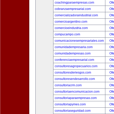
coachingparaempresas.com
Ofe
cobranzaempresarial.com
Ofe
comercializadoraindustrial.com
Ofe
comercioargentino.com
Ofe
comercioeindustria.com
Ofe
compucampo.com
Ofe
comunicacionesempresariales.com
Ofe
comunidadempresaria.com
Ofe
comunidadempresas.com
Ofe
conferenciaempresarial.com
Ofe
consultoresagropecuarios.com
Ofe
consultoresderiesgos.com
Ofe
consultoresendesarrollo.com
Ofe
consultoriacrm.com
Ofe
consultoriaencomunicacion.com
Ofe
consultoriaparaempresas.com
Ofe
consultoriapymes.com
Ofe
consultoriaseguridad.com
Ofe