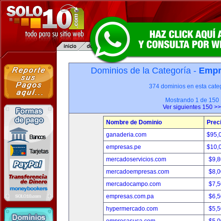
Dominios de la Categoría -
Empr
374 dominios en esta categ
Mostrando 1 de 150
Ver siguientes 150 >>
Nombre de Dominio
Prec
ganaderia.com
$95,
empresas.pe
$10,
mercadoservicios.com
$9,
mercadoempresas.com
$8,
mercadocampo.com
$7,
empresas.com.pa
$6,
hypermercado.com
$5,