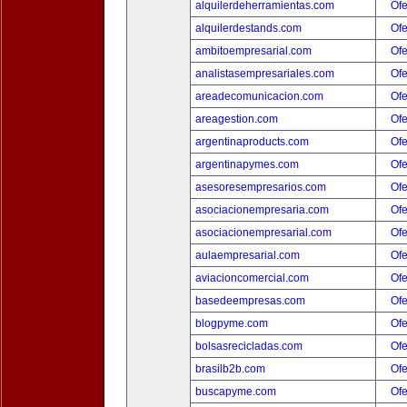
alquilerdeherramientas.com
Ofe
alquilerdestands.com
Ofe
ambitoempresarial.com
Ofe
analistasempresariales.com
Ofe
areadecomunicacion.com
Ofe
areagestion.com
Ofe
argentinaproducts.com
Ofe
argentinapymes.com
Ofe
asesoresempresarios.com
Ofe
asociacionempresaria.com
Ofe
asociacionempresarial.com
Ofe
aulaempresarial.com
Ofe
aviacioncomercial.com
Ofe
basedeempresas.com
Ofe
blogpyme.com
Ofe
bolsasrecicladas.com
Ofe
brasilb2b.com
Ofe
buscapyme.com
Ofe