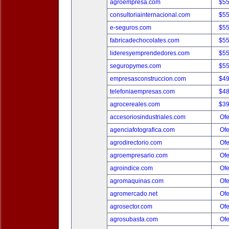
agroempresa.com
$5
consultoriainternacional.com
$5
e-seguros.com
$5
fabricadechocolates.com
$5
lideresyemprendedores.com
$5
seguropymes.com
$5
empresasconstruccion.com
$4
telefoniaempresas.com
$4
agrocereales.com
$3
accesoriosindustriales.com
Ofe
agenciafotografica.com
Ofe
agrodirectorio.com
Ofe
agroempresario.com
Ofe
agroindice.com
Ofe
agromaquinas.com
Ofe
agromercado.net
Ofe
agrosector.com
Ofe
agrosubasta.com
Ofe