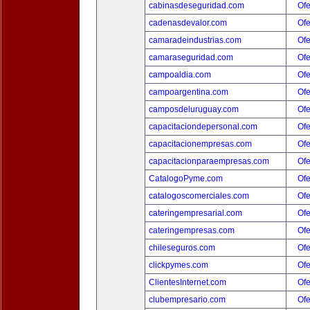
cabinasdeseguridad.com
Ofe
cadenasdevalor.com
Ofe
camaradeindustrias.com
Ofe
camaraseguridad.com
Ofe
campoaldia.com
Ofe
campoargentina.com
Ofe
camposdeluruguay.com
Ofe
capacitaciondepersonal.com
Ofe
capacitacionempresas.com
Ofe
capacitacionparaempresas.com
Ofe
CatalogoPyme.com
Ofe
catalogoscomerciales.com
Ofe
cateringempresarial.com
Ofe
cateringempresas.com
Ofe
chileseguros.com
Ofe
clickpymes.com
Ofe
ClientesInternet.com
Ofe
clubempresario.com
Ofe