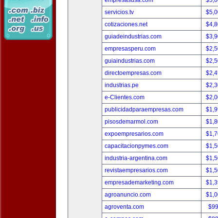
empresasusa.com
$5,
servicios.tv
$5,
cotizaciones.net
$4,
guiadeindustrias.com
$3,
empresasperu.com
$2,
guiaindustrias.com
$2,
directoempresas.com
$2,
industrias.pe
$2,
e-Clientes.com
$2,
publicidadparaempresas.com
$1,
pisosdemarmol.com
$1,
expoempresarios.com
$1,
capacitacionpymes.com
$1,
industria-argentina.com
$1,
revistaempresarios.com
$1,
empresademarketing.com
$1,
agroanuncio.com
$1,
agroventa.com
$9