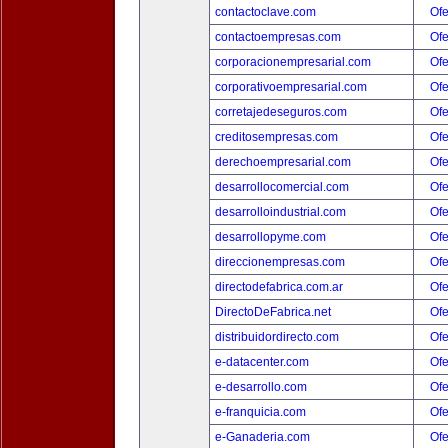
contactoclave.com
Ofe
contactoempresas.com
Ofe
corporacionempresarial.com
Ofe
corporativoempresarial.com
Ofe
corretajedeseguros.com
Ofe
creditosempresas.com
Ofe
derechoempresarial.com
Ofe
desarrollocomercial.com
Ofe
desarrolloindustrial.com
Ofe
desarrollopyme.com
Ofe
direccionempresas.com
Ofe
directodefabrica.com.ar
Ofe
DirectoDeFabrica.net
Ofe
distribuidordirecto.com
Ofe
e-datacenter.com
Ofe
e-desarrollo.com
Ofe
e-franquicia.com
Ofe
e-Ganaderia.com
Ofe