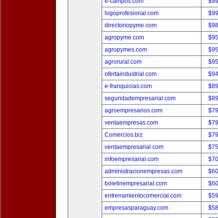
e-campos.com
$9
logoprofesional.com
$9
directoriopyme.com
$9
agropyme.com
$9
agropymes.com
$9
agrorural.com
$9
ofertaindustrial.com
$9
e-franquicias.com
$8
seguridadempresarial.com
$8
agroempresarios.com
$7
ventaempresas.com
$7
Comercios.biz
$7
ventaempresarial.com
$7
infoempresarial.com
$7
administracionempresas.com
$6
boletinempresarial.com
$6
entrenamientocomercial.com
$5
empresasparaguay.com
$5